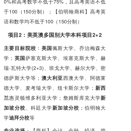
0%和高考数学不低于75%，且高考英语不低
于100（150分制）；【伯明翰商科】高考英
语和数学均不低于100（150分制）
项目2：美英澳多国别大学本科项目2+2
：
佩斯大学、乔治梅森大
主要目标院校
美国
学；
萨塞克斯大学、埃塞克斯大学、赫
英国
瑞-瓦特大学(2+3)、班戈大学、赫尔大学、密
德萨斯大学等；
西澳大学、阿德莱
澳大利亚
德大学、麦考瑞大学、纽卡斯尔大学；
新西
惠灵顿维多利亚大学；詹姆斯库克大学
兰
新
、科廷大学
；伯明翰大
加坡分校
新加坡分校
学
等
迪拜分校
：
【商科】会计、金融、经济、管
专业选择