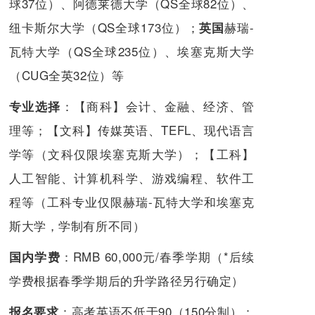
球37位）、阿德莱德大学（QS全球82位）、
纽卡斯尔大学（QS全球173位）；
赫瑞-
英国
瓦特大学（QS全球235位）、埃塞克斯大学
（CUG全英32位）等
：【商科】会计、金融、经济、管
专业选择
理等；【文科】传媒英语、TEFL、现代语言
学等（文科仅限埃塞克斯大学）；【工科】
人工智能、计算机科学、游戏编程、软件工
程等（工科专业仅限赫瑞-瓦特大学和埃塞克
斯大学，学制有所不同）
：RMB 60,000元/春季学期（*后续
国内学费
学费根据春季学期后的升学路径另行确定）
：
高考英语不低于90（150分制）；
报名要求