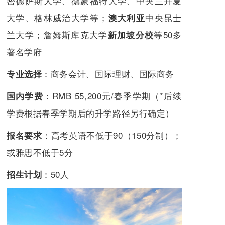
密德萨斯大学、德蒙福特大学、中央兰开夏
大学、格林威治大学等；
中央昆士
澳大利亚
兰大学；詹姆斯库克大学
等50多
新加坡
分校
著名学府
：商务会计、国际理财、国际商务
专业选择
：RMB 55,200元/春季学期（*后续
国内学费
学费根据春季学期后的升学路径另行确定）
：高考英语不低于90（150分制）；
报名要求
或雅思不低于5分
：50人
招生计划