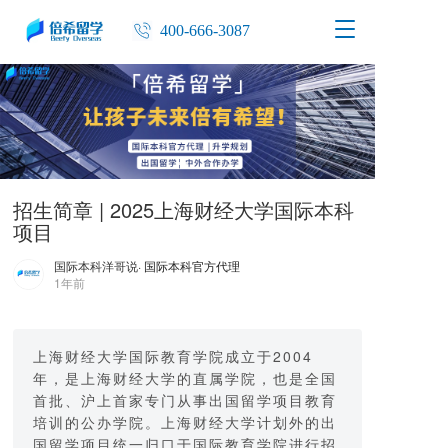
T
400-666-3087
o
g
g
l
e
n
a
v
招生简章 | 2025上海财经大学国际本科
i
项目
g
a
国际本科洋哥说
· 国际本科官方代理
t
1年前
i
o
n
上海财经大学国际教育学院成立于2004
年，是上海财经大学的直属学院，也是全国
首批、沪上首家专门从事出国留学项目教育
培训的公办学院。上海财经大学计划外的出
国留学项目统一归口于国际教育学院进行招