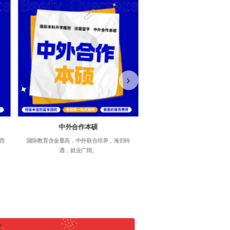
中外合作本硕
国际本科3+1
西
国际教育含金量高，中外联合培养，海归待
国内3年，国外1年。 中留服认
遇，就业广阔。
校。