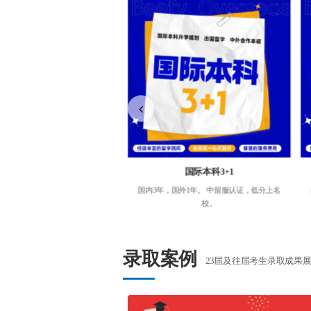
中外合作本硕
国际本科3+1
含金量高，中外联合培养，海归待
国内3年，国外1年。 中留服认证，低分上名
遇，就业广阔。
校。
录取案例
23届及往届考生录取成果