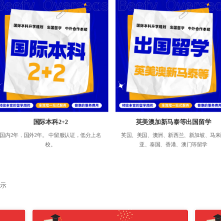
国际本科2+2
英美澳加新马泰等出国留学
国内2年，国外2年。 中留服认证，低分上名
英国、美国、澳洲、新西兰、新加坡、马来
校。
亚、泰国、香港、澳门等留学
MORE＞
展示